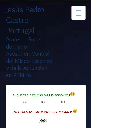
Jesús Pedro
Castro
Portugal
Profesor Superior
de Piano
Asesor en Control
del Miedo Escénico
y de la Actuación
en Público