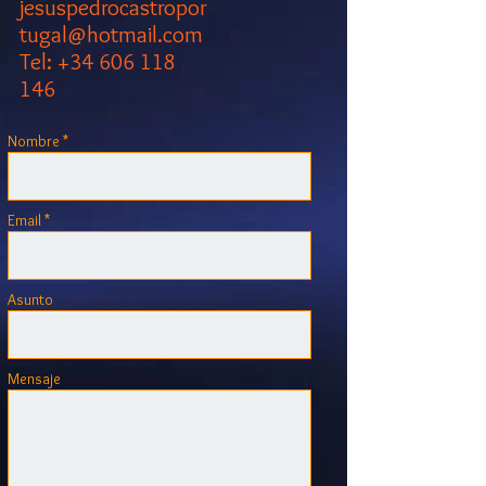
jesuspedrocastropor
tugal@hotmail.com
Tel:
+34 606 118
146
Nombre *
Email *
Asunto
Mensaje