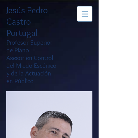
Jesús Pedro
Castro
Portugal
Profesor Superior
de Piano
Asesor en Control
del Miedo Escénico
y de la Actuación
en Público