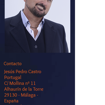
Contacto
Jesús Pedro Castro
Portugal
C/ Mollina nº 11
Alhaurín de la Torre
29130 - Málaga -
España